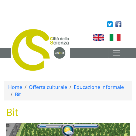
Salta al contenuto principale
English
Italian
Briciole di pane
Home
Offerta culturale
Educazione informale
Bit
Bit