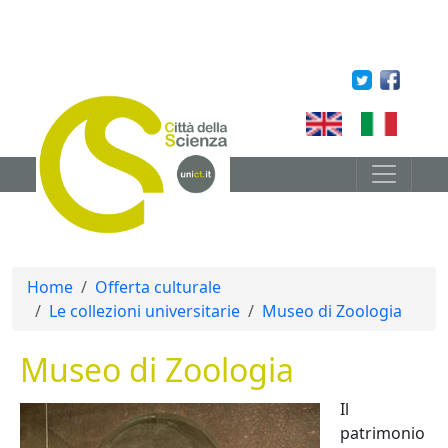
Salta al contenuto principale
English
Italian
Briciole di pane
Home
Offerta culturale
Le collezioni universitarie
Museo di Zoologia
Museo di Zoologia
Il
patrimonio