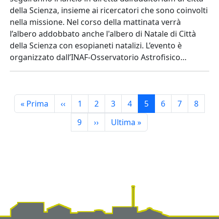
della Scienza, insieme ai ricercatori che sono coinvolti
nella missione. Nel corso della mattinata verrà
l’albero addobbato anche l'albero di Natale di Città
della Scienza con esopianeti natalizi.
L’evento è
organizzato dall’INAF-Osservatorio Astrofisico…
Pagination
First page
Previous page
Page
Page
Page
Page
Page
Page
Page
Page
« Prima
‹‹
1
2
3
4
5
6
7
8
Page
Next page
Last page
9
››
Ultima »